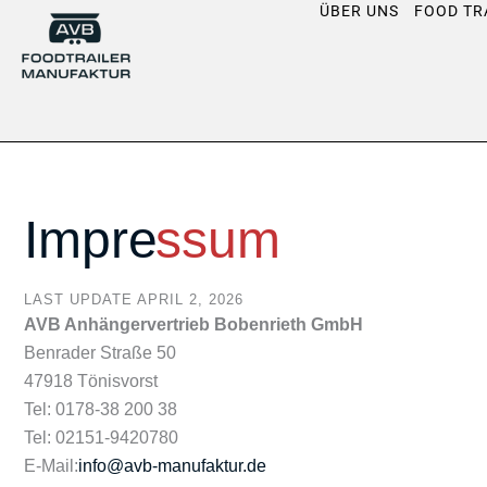
Zum
ÜBER UNS
FOOD TR
Inhalt
springen
Impre
ssum
LAST UPDATE APRIL 2, 2026
AVB Anhängervertrieb Bobenrieth GmbH
Benrader Straße 50
47918 Tönisvorst
Tel: 0178-38 200 38
Tel: 02151-9420780
E-Mail:
info@avb-manufaktur.de