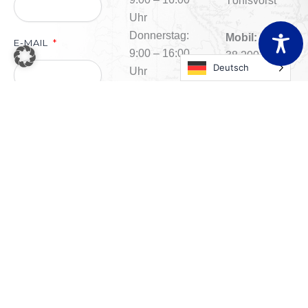
Tönisvorst
Uhr
Donnerstag:
Mobil:
0178-
E-MAIL
9:00 – 16:00
38 200 38
Deutsch
Uhr
Tel:
02151-
Freitag: 9:00
9420780
– 13:00 Uhr
E-Mail:
TELEFONNUMMER
info@avb-
manufaktur.de
NACHRICHT